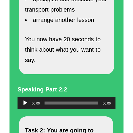
transport problems
arrange another lesson
You now have 20 seconds to
think about what you want to
say.
Speaking Part 2.2
Reproductor
00:00
00:00
de
audio
Task 2: You are going to