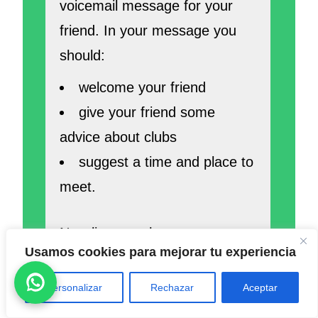
voicemail message for your
friend. In your message you
should:
welcome your friend
give your friend some
advice about clubs
suggest a time and place to
meet.
Now listen to the message.
Usamos cookies para mejorar tu experiencia
(No será escrito en el
examen – solo audio):
Personalizar
Rechazar
Aceptar
«I’ve just had my first day