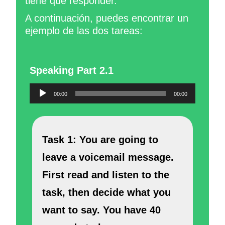
tiene que responder.
A continuación, puedes encontrar un
ejemplo de las dos tareas:
Speaking Part 2.1
Reproductor
00:00
00:00
de
audio
Task 1: You are going to
leave a voicemail message.
First read and listen to the
task, then decide what you
want
to say. You have 40