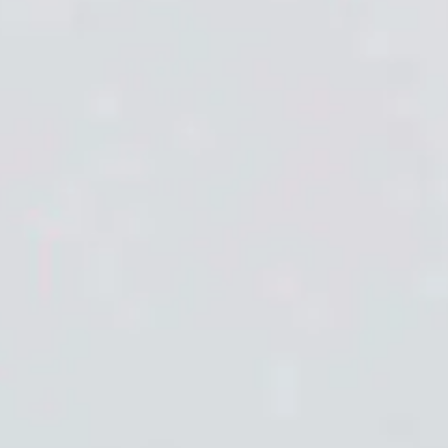
EOI Murcia
TOEFL & TOEIC
Pearson
CertAcles
EBAU