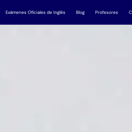
Exámenes Oficiales de Inglés
Blog
Profesores
C
 Empresas
Todos los exámenes
Profesores Nativos
disponibles en Murcia
lés bonificados
Work with us
Titulaciones B1
Titulaciones B2
Titulaciones C1
Titulaciones C2
Trinity
Cambridge
Oxford
Aptis
IELTS