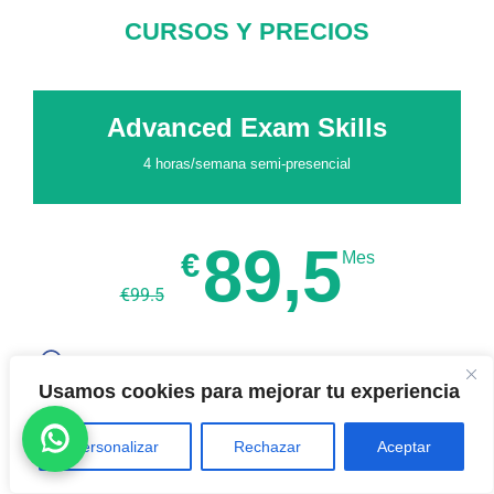
CURSOS Y PRECIOS
Advanced Exam Skills
4 horas/semana semi-presencial
89,5
€
Mes
€
99.5
Descuento de 10% disponible - contacta con nosotros
para obtener más información
Usamos cookies para mejorar tu experiencia
Preparación del examen oficial
Personalizar
Rechazar
Aceptar
Niveles: B1, B2, C1, o C2