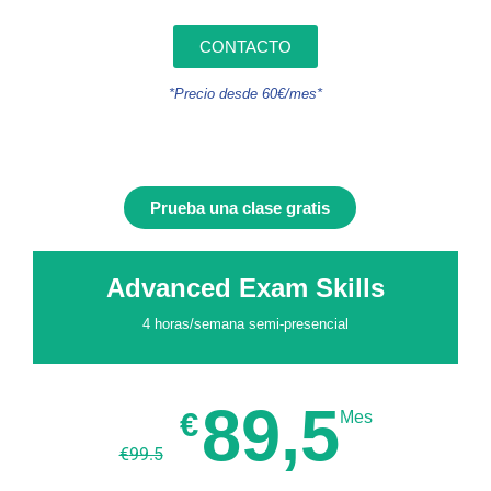
CONTACTO
*Precio desde 60€/mes*
Prueba una clase gratis
Advanced Exam Skills
4 horas/semana semi-presencial
89,5
€
Mes
€
99.5