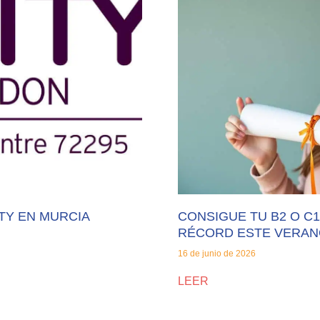
EOI Murcia
TOEFL & TOEIC
Pearson
CertAcles
EBAU
TY EN MURCIA
CONSIGUE TU B2 O C1
RÉCORD ESTE VERA
16 de junio de 2026
LEER