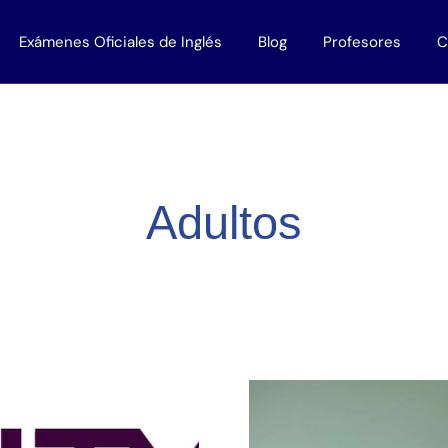
Exámenes Oficiales de Inglés
Blog
Profesores
C
 Empresas
Todos los exámenes
Profesores Nativos
disponibles en Murcia
lés bonificados
Work with us
Titulaciones B1
Adultos
Titulaciones B2
Titulaciones C1
Titulaciones C2
Trinity
Cambridge
Oxford
Aptis
IELTS