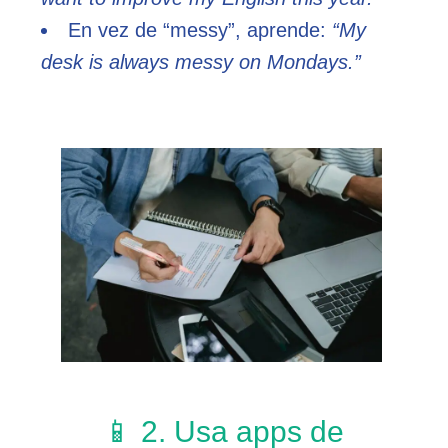
En vez de “messy”, aprende:
“My
desk is always messy on Mondays.”
📱 2. Usa apps de