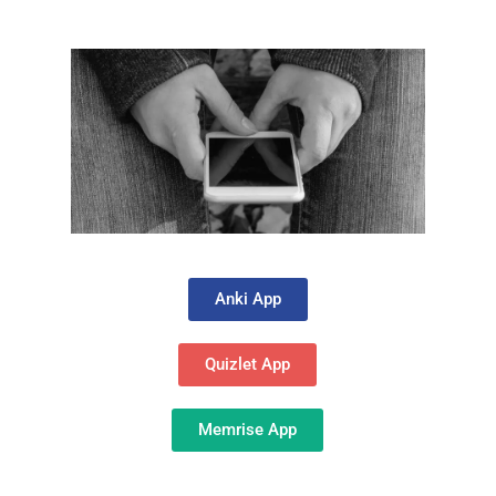
Anki App
Quizlet App
Memrise App