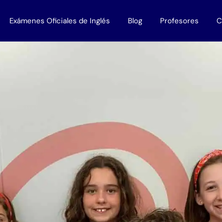
Exámenes Oficiales de Inglés
Blog
Profesores
C
 Empresas
Todos los exámenes
Profesores Nativos
disponibles en Murcia
lés bonificados
Work with us
Titulaciones B1
Titulaciones B2
Titulaciones C1
Titulaciones C2
Trinity
Cambridge
Oxford
Aptis
IELTS