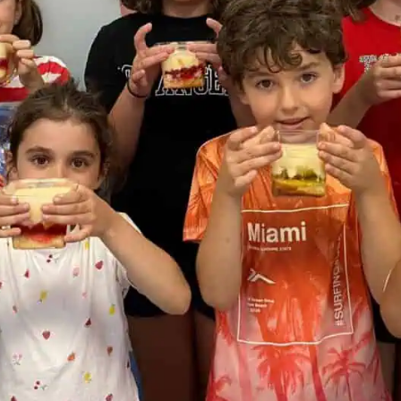
EOI Murcia
TOEFL & TOEIC
Pearson
CertAcles
EBAU