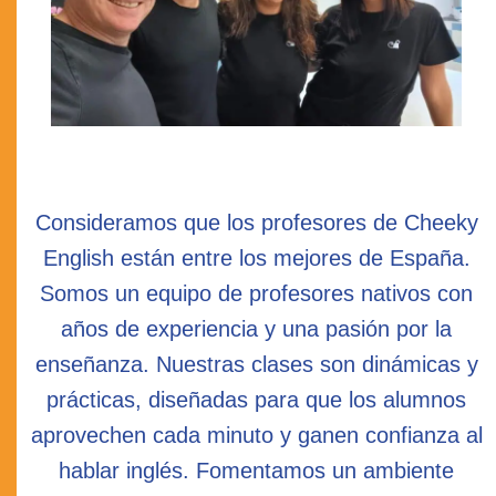
Consideramos que los profesores de Cheeky
English están entre los mejores de España.
Somos un equipo de profesores nativos con
años de experiencia y una pasión por la
enseñanza. Nuestras clases son dinámicas y
prácticas, diseñadas para que los alumnos
aprovechen cada minuto y ganen confianza al
hablar inglés. Fomentamos un ambiente