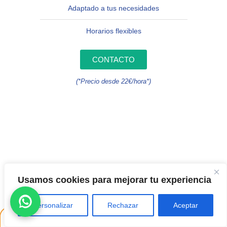
Adaptado a tus necesidades
Horarios flexibles
CONTACTO
(*Precio desde 22€/hora*)
OPINIONES SOBRE NUESTRA ACADEMIA
Usamos cookies para mejorar tu experiencia
INGLÉS
Personalizar
Rechazar
Aceptar