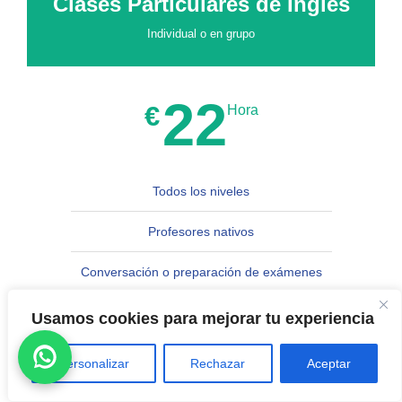
Clases Particulares de Inglés
Individual o en grupo
22
€
Hora
Todos los niveles
Profesores nativos
Conversación o preparación de exámenes
Online, en la academia o en casa
Usamos cookies para mejorar tu experiencia
Adaptado a tus necesidades
Personalizar
Rechazar
Aceptar
Horarios flexibles