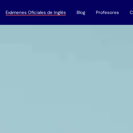
Exámenes Oficiales de Inglés
Blog
Profesores
C
 Empresas
Todos los exámenes
Profesores Nativos
disponibles en Murcia
lés bonificados
Work with us
Titulaciones B1
Titulaciones B2
Titulaciones C1
Titulaciones C2
Trinity
Cambridge
Oxford
Aptis
IELTS