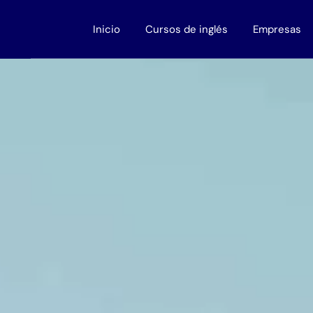
Inicio
Cursos de inglés
Empresas
Adultos
Cursos para
Niños
Cursos de ing
Adolescentes
Descuentos