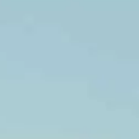
EOI Murcia
TOEFL & TOEIC
Pearson
CertAcles
EBAU