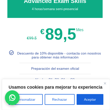
Advanced Exam Skills
4 horas/semana semi-presencial
89,5
€
Mes
€
99.5
Descuento de 10% disponible - contacta con nosotros
para obtener más información
Preparación del examen oficial
Niveles: B1, B2, C1, o C2
Usamos cookies para mejorar tu experiencia
2 horas/semana presencial en Murcia + acceso al curso
online
Personalizar
Rechazar
Aceptar
Técnicas avanzadas en redacción