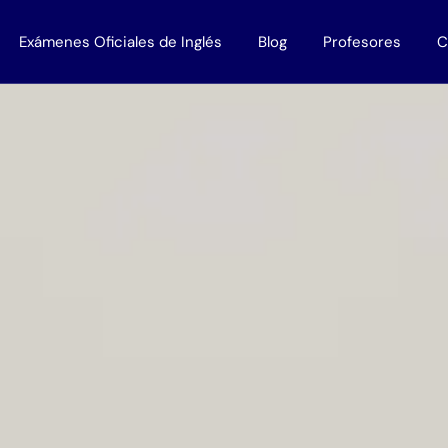
Exámenes Oficiales de Inglés
Blog
Profesores
C
 Empresas
Todos los exámenes
Profesores Nativos
disponibles en Murcia
lés bonificados
Work with us
Titulaciones B1
Titulaciones B2
Titulaciones C1
Titulaciones C2
Trinity
Cambridge
Oxford
Aptis
IELTS