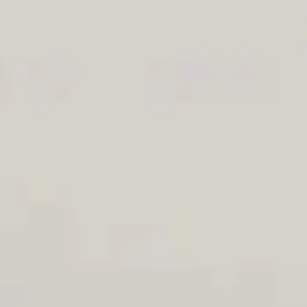
EOI Murcia
TOEFL & TOEIC
Pearson
CertAcles
EBAU