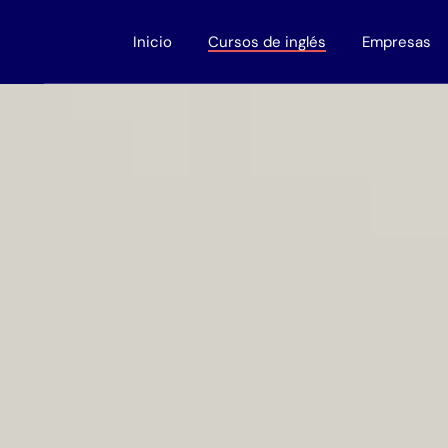
Inicio
Cursos de inglés
Empresas
Adultos
Cursos para
Niños
Cursos de ing
Adolescentes
Descuentos