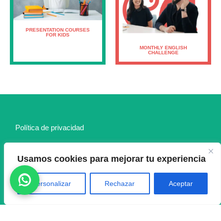
PRESENTATION COURSES
FOR KIDS
MONTHLY ENGLISH
CHALLENGE
Política de privacidad
Política de cookies
Usamos cookies para mejorar tu experiencia
Declaración de accesibilidad
Personalizar
Rechazar
Aceptar
Mapa del sitio