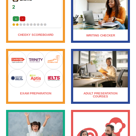
CHEEKY SCOREBOARD
WRITING CHECKER
ADULT PRESENTATION
EXAM PREPARATION
COURSES