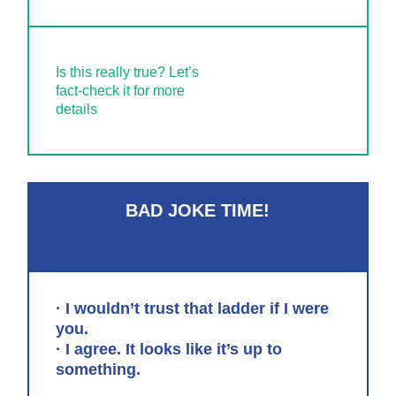
Is this really true? Let’s
fact-check it for more
details
BAD JOKE TIME!
· I wouldn’t trust that ladder if I were
you.
· I agree. It looks like it’s up to
something.