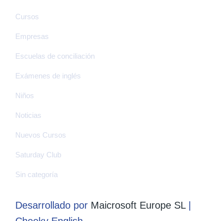
Cursos
Empresas
Escuelas de conciliación
Exámenes de inglés
Niños
Noticias
Nuevos Cursos
Saturday Club
Sin categoría
Desarrollado por
Maicrosoft Europe SL
|
Cheeky English